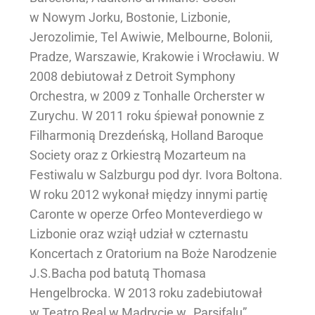
w Nowym Jorku, Bostonie, Lizbonie,
Jerozolimie, Tel Awiwie, Melbourne, Bolonii,
Pradze, Warszawie, Krakowie i Wrocławiu. W
2008 debiutował z Detroit Symphony
Orchestra, w 2009 z Tonhalle Orcherster w
Zurychu. W 2011 roku śpiewał ponownie z
Filharmonią Drezdeńską, Holland Baroque
Society oraz z Orkiestrą Mozarteum na
Festiwalu w Salzburgu pod dyr. Ivora Boltona.
W roku 2012 wykonał między innymi partię
Caronte w operze Orfeo Monteverdiego w
Lizbonie oraz wziął udział w czternastu
Koncertach z Oratorium na Boże Narodzenie
J.S.Bacha pod batutą Thomasa
Hengelbrocka. W 2013 roku zadebiutował
w Teatro Real w Madrycie w „Parsifalu”