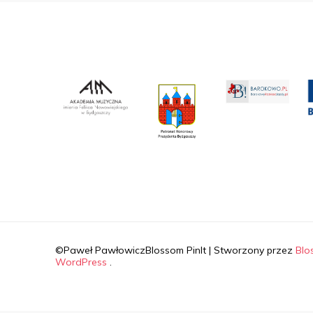
©Paweł Pawłowicz
Blossom PinIt | Stworzony przez
Blo
WordPress
.