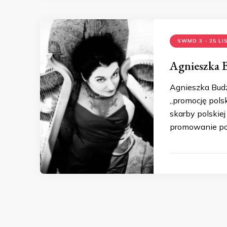
SWMD 3 - 25 L
Agnieszka 
Agnieszka Budz
„promocję polsk
skarby polskie
promowanie po