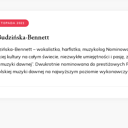
ISTOPADA 2021
Budzińska-Bennett
ińska-Bennett – wokalistka, harfistka, muzykolog Nomino
iej kultury na całym świecie, niezwykłe umiejętności i pasję
j muzyki dawnej”. Dwukrotnie nominowana do prestiżowych Pas
lskiej muzyki dawnej na najwyższym poziomie wykonawczym”