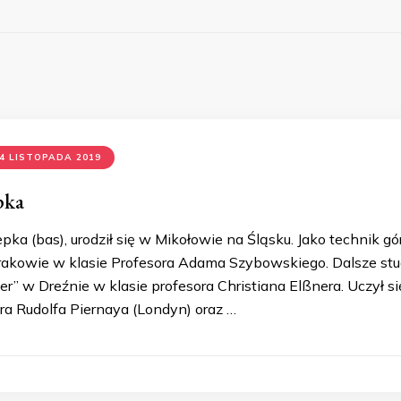
24 LISTOPADA 2019
pka
pka (bas), urodził się w Mikołowie na Śląsku. Jako technik 
akowie w klasie Profesora Adama Szybowskiego. Dalsze st
r” w Dreźnie w klasie profesora Christiana Elßnera. Uczył s
ora Rudolfa Piernaya (Londyn) oraz …